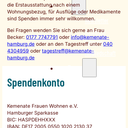
Verein
die Erstausstattung nach einem
Wohnungsbezug, für Ausflüge oder Medikamente
sind Spenden immer sehr willkommen.
Newsletter
Netzwerk
Bei Fragen wenden Sie sich gerne an Frau
Becker:
0177 7747791
oder
info@kemenate-
Satzung
hamburg.de
oder an den Tagestreff unter
040
4304959
oder
tagestreff@kemenate-
Mitgliedschaft
hamburg.de
Tagestreff
Spendenkonto
Unser Angebot
Kontakt
Team
Kemenate Frauen Wohnen e.V.
Hamburger Sparkasse
Jobs
BIC: HASPDEHHXXX
Praktikum
IBAN: DE17 2005 0550 1020 2130 37