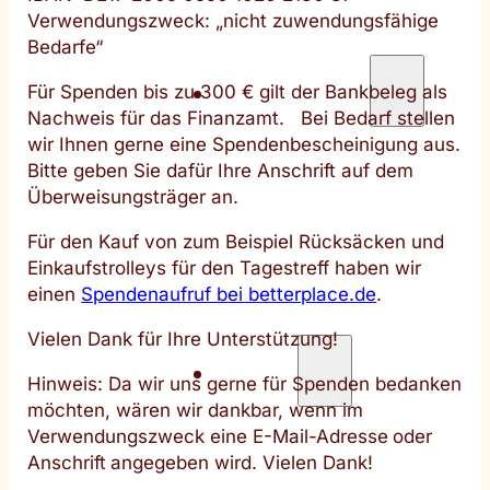
Verwendungszweck: „nicht zuwendungsfähige
Sachspenden
Bedarfe“
FrauenWohnung
Für Spenden bis zu 300 € gilt der Bankbeleg als
Nachweis für das Finanzamt. Bei Bedarf stellen
Unser Angebot
wir Ihnen gerne eine Spendenbescheinigung aus.
Bitte geben Sie dafür Ihre Anschrift auf dem
Team
Überweisungsträger an.
Kontakt
Für den Kauf von zum Beispiel Rücksäcken und
Einkaufstrolleys für den Tagestreff haben wir
Jobs
einen
Spendenaufruf bei betterplace.de
.
Für Vermietende
Vielen Dank für Ihre Unterstützung!
Spenden
Hinweis: Da wir uns gerne für Spenden bedanken
möchten, wären wir dankbar, wenn im
Spendenkonto
Verwendungszweck eine E-Mail-Adresse
oder
Anschrift
angegeben wird. Vielen Dank!
Sachspenden