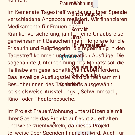
FrauenWohnung
Im Kemenate Tagestreff werden mit Ihrer Spende
Unser Angebot
verschiedene Angebote realisiert. Wir finanzieren
Team
Medikamente für Frauen ohne
Kontakt
Krankenversicherung; jährlich eine Urlaubsreise
Jobs
gemeinsam mit Besucherinnen; Honorare für die
Für Vermietende
Friseurin und Fußpflegerin, die regelmäßig in den
Spenden
Tagestreff kommen und monatlich Ausflüge. Die
sogenannte ‚Unternehmung des Monats‘ soll die
Spendenkonto
Teilhabe am gesellschaftlichen Leben fördern.
Sachspenden
Das jeweilige Ausflugsziel wird gemeinsam mit
Kontakt
Besucherinnen des Tagestreffs ausgewählt,
beispielsweise Ausstellungs-, Schwimmbad-,
Kino- oder Theaterbesuche.
Im Projekt FrauenWohnung unterstützen sie mit
Ihrer Spende das Projekt aufrecht zu erhalten
Willkommen
und weiterzuentwickeln, da dieses Projekt
teilweise über Spenden finanziert wird. Auch für