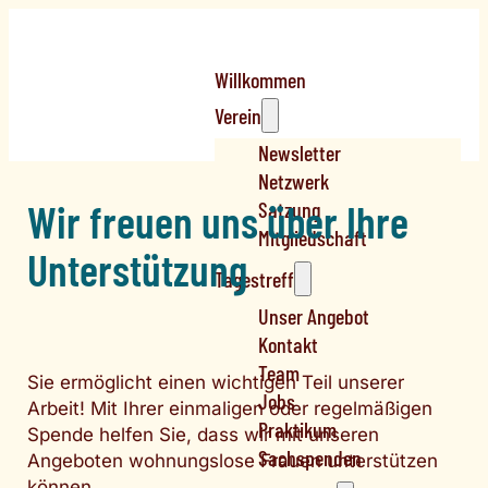
Willkommen
Verein
Newsletter
Netzwerk
Wir freuen uns über Ihre
Satzung
Mitgliedschaft
Unterstützung
Tagestreff
Unser Angebot
Kontakt
Team
Sie ermöglicht einen wichtigen Teil unserer
Jobs
Arbeit! Mit Ihrer einmaligen oder regelmäßigen
Praktikum
Spende helfen Sie, dass wir mit unseren
Sachspenden
Angeboten wohnungslose Frauen unterstützen
können.